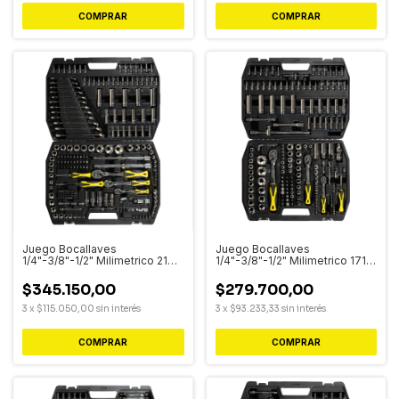
Juego Bocallaves
Juego Bocallaves
1/4"-3/8"-1/2" Milimetrico 216
1/4"-3/8"-1/2" Milimetrico 171
piezas
piezas
$345.150,00
$279.700,00
3
x
$115.050,00
sin interés
3
x
$93.233,33
sin interés