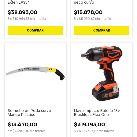
Exten.L=35"
seco curvo
$32.893,00
$15.878,00
3
x
$10.964,33
sin interés
3
x
$5.292,67
sin interés
Serrucho de Poda curvo
Llave Impacto Bateria 18v-
Mango Plástico
Brushless Flex One
$13.470,00
$319.193,00
3
x
$4.490,00
sin interés
3
x
$106.397,67
sin interés