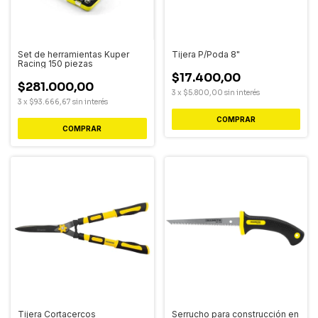
Set de herramientas Kuper
Tijera P/Poda 8"
Racing 150 piezas
$17.400,00
$281.000,00
3
x
$5.800,00
sin interés
3
x
$93.666,67
sin interés
Tijera Cortacercos
Serrucho para construcción en