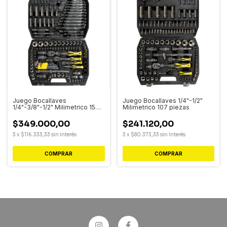
Juego Bocallaves
Juego Bocallaves 1/4"-1/2"
1/4"-3/8"-1/2" Milimetrico 150
Milimetrico 107 piezas
piezas
$349.000,00
$241.120,00
3
x
$116.333,33
sin interés
3
x
$80.373,33
sin interés