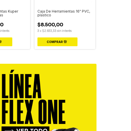
ntas Kuper
Caja De Herramientas 16" PVC,
Pulverizador tip
as
plastico
Motor: 53 cc - 
00
$8.500,00
$210.000,
interés
3
x
$2.833,33
sin interés
3
x
$70.000,00
si