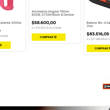
Amoladora Angular 115mm
820W, G720N Black & Decker
$58.600,00
 Caliente 2000w
Bateria 18v-4.0a
One
3
x
$19.533,33
sin interés
9
$83.516,05
 interés
3
x
$27.838,68
sin i