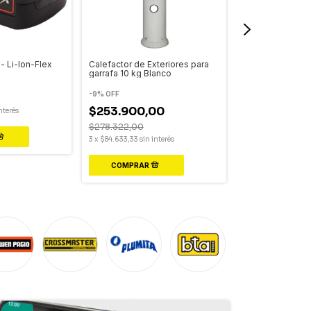
- Li-Ion-Flex
Calefactor de Exteriores para
Lijadora Orbital 
garrafa 10 kg Blanco
140x80mm 150
-
9
%
OFF
$85.355,50
$253.900,00
nterés
3
x
$28.451,83
sin i
$278.322,00
3
x
$84.633,33
sin interés