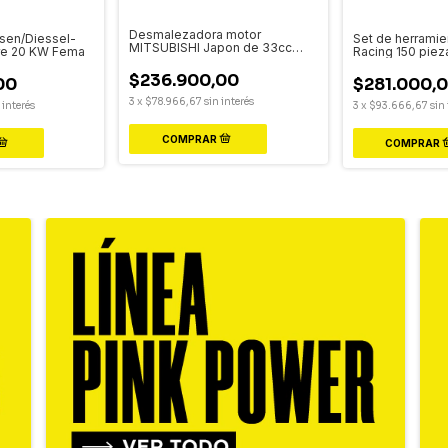
Desmalezadora motor
osen/Diessel-
Set de herramie
MITSUBISHI Japon de 33cc
ire 20 KW Fema
Racing 150 piez
profesional
$236.900,00
00
$281.000,
3
x
$78.966,67
sin interés
 interés
3
x
$93.666,67
sin 