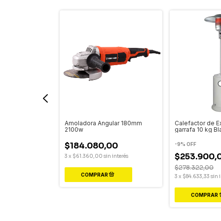
piezas 1-10mm x
Amoladora Angular 180mm
Calefactor de E
2100w
garrafa 10 kg B
0
$184.080,00
-
9
%
OFF
$253.900,
nterés
3
x
$61.360,00
sin interés
$278.322,00
3
x
$84.633,33
sin 