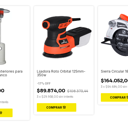
xteriores para
Lijadora Roto Orbital 125mm-
Sierra Circular
lanco
350w
$164.052,0
-
17
%
OFF
3
x
$54.684,00
sin 
00
$89.874,00
$108.373,44
3
x
$29.958,00
sin interés
interés