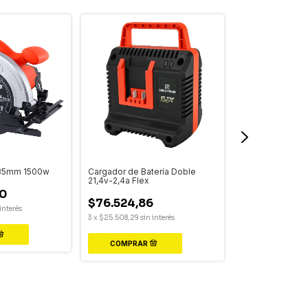
 185mm 1500w
Cargador de Batería Doble
Motosierra Electr
21,4v-2,4a Flex
1800w
0
$76.524,86
$171.067,6
interés
3
x
$25.508,29
sin interés
3
x
$57.022,56
sin 