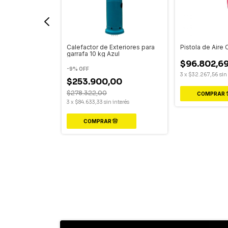
ora Pink Power
Calefactor de Exteriores para
Pistola de Aire
garrafa 10 kg Azul
$96.802,6
-
9
%
OFF
3
x
$32.267,56
sin
$253.900,00
nterés
$278.322,00
3
x
$84.633,33
sin interés