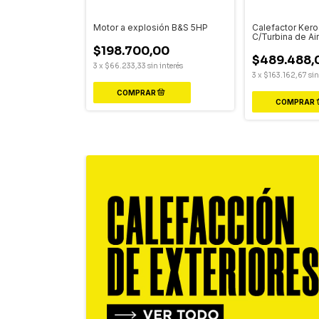
po: Mochila
Motor a explosión B&S 5HP
Calefactor Ker
2 Tiempos 26 L
C/Turbina de A
$198.700,00
00
$489.488,
3
x
$66.233,33
sin interés
in interés
3
x
$163.162,67
sin